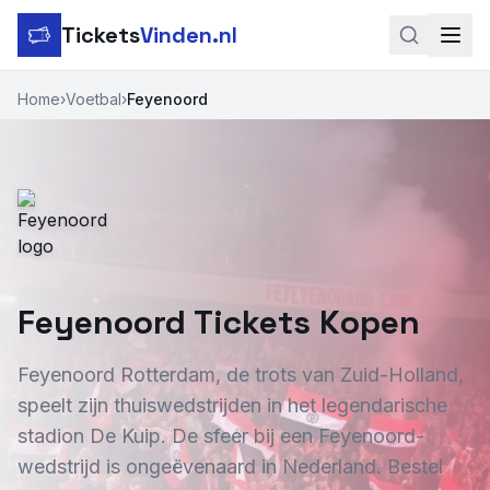
Tickets
Vinden.nl
Zoeken
Home
›
Voetbal
›
Feyenoord
LinkedIn
Instagram
Voetbal
Formule 1
Feyenoord Tickets Kopen
Tennis
Feyenoord Rotterdam, de trots van Zuid-Holland,
MotoGP
speelt zijn thuiswedstrijden in het legendarische
stadion De Kuip. De sfeer bij een Feyenoord-
Rugby
wedstrijd is ongeëvenaard in Nederland. Bestel
Concerten