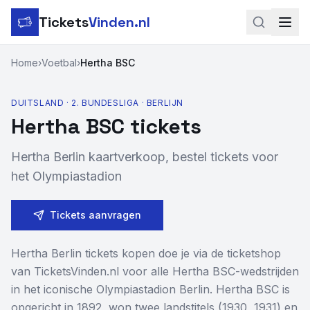
Tickets
Vinden.nl
Zoeken
Home
›
Voetbal
›
Hertha BSC
LinkedIn
DUITSLAND
·
2. BUNDESLIGA
·
BERLIJN
Hertha BSC
tickets
Instagram
Hertha Berlin kaartverkoop, bestel tickets voor
Voetbal
het Olympiastadion
Formule 1
Tickets aanvragen
Tennis
MotoGP
Hertha Berlin tickets kopen doe je via de ticketshop
van TicketsVinden.nl voor alle Hertha BSC-wedstrijden
Rugby
in het iconische Olympiastadion Berlin. Hertha BSC is
opgericht in 1892, won twee landstitels (1930, 1931) en
Concerten