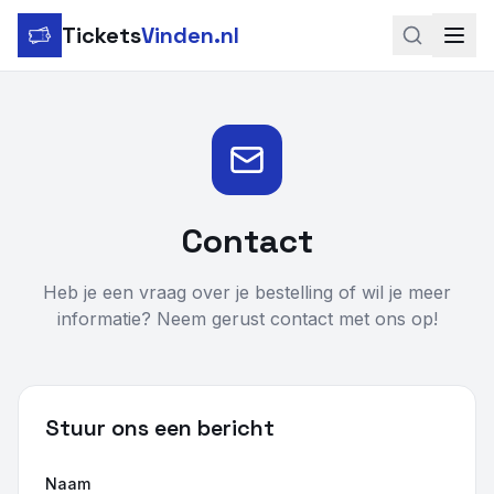
Tickets
Vinden.nl
Zoeken
LinkedIn
Instagram
Contact
Voetbal
Heb je een vraag over je bestelling of wil je meer
Formule 1
informatie? Neem gerust contact met ons op!
Tennis
MotoGP
Stuur ons een bericht
Rugby
Naam
Concerten