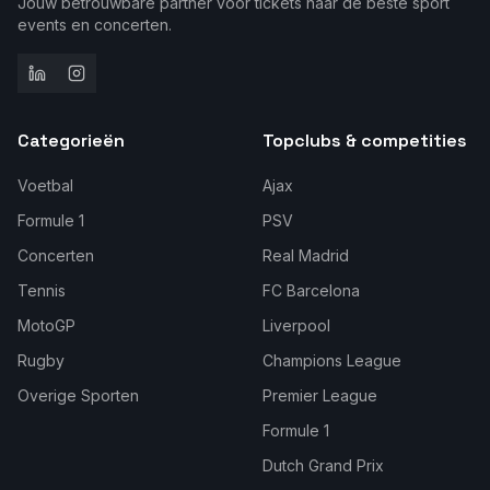
Jouw betrouwbare partner voor tickets naar de beste sport
events en concerten.
Categorieën
Topclubs & competities
Voetbal
Ajax
Formule 1
PSV
Concerten
Real Madrid
Tennis
FC Barcelona
MotoGP
Liverpool
Rugby
Champions League
Overige Sporten
Premier League
Formule 1
Dutch Grand Prix