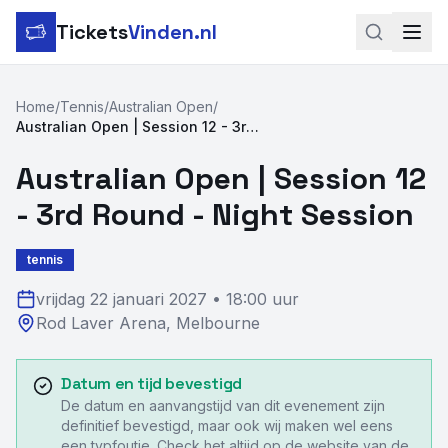
Tickets
Vinden.nl
Zoeken
Home
/
Tennis
/
Australian Open
/
Australian Open | Session 12 - 3rd Round - Night Session
LinkedIn
Australian Open | Session 12
Instagram
- 3rd Round - Night Session
Voetbal
tennis
Formule 1
vrijdag 22 januari 2027
•
18:00 uur
Tennis
Rod Laver Arena
,
Melbourne
MotoGP
Datum en tijd bevestigd
Rugby
De datum en aanvangstijd van dit evenement zijn
definitief bevestigd, maar ook wij maken wel eens
een typfoutje. Check het altijd op de website van de
Concerten