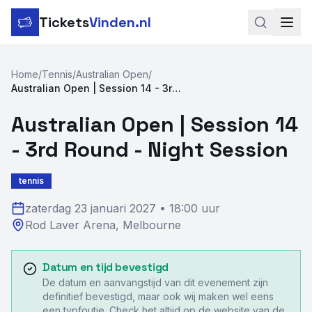
Tickets
Vinden.nl
Zoeken
Home
/
Tennis
/
Australian Open
/
Australian Open | Session 14 - 3rd Round - Night Session
LinkedIn
Australian Open | Session 14
Instagram
- 3rd Round - Night Session
Voetbal
tennis
Formule 1
zaterdag 23 januari 2027
•
18:00 uur
Tennis
Rod Laver Arena
,
Melbourne
MotoGP
Datum en tijd bevestigd
Rugby
De datum en aanvangstijd van dit evenement zijn
definitief bevestigd, maar ook wij maken wel eens
een typfoutje. Check het altijd op de website van de
Concerten