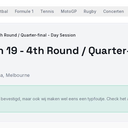
tbal
Formule 1
Tennis
MotoGP
Rugby
Concerten
th Round / Quarter-final - Day Session
n 19 - 4th Round / Quarter
na
,
Melbourne
f bevestigd, maar ook wij maken wel eens een typfoutje. Check het