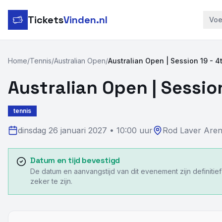
Tickets
Vinden.nl
Voe
Home
/
Tennis
/
Australian Open
/
Australian Open | Session 19 - 4
Australian Open | Sessio
tennis
dinsdag 26 januari 2027
•
10:00 uur
Rod Laver Are
Datum en tijd bevestigd
De datum en aanvangstijd van dit evenement zijn definitie
zeker te zijn.