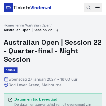
Tickets
Vinden.nl
Zoeken
Home
/
Tennis
/
Australian Open
/
Australian Open | Session 22 - Quarter-final - Night Session
LinkedIn
Australian Open | Session 22
Instagram
- Quarter-final - Night
Voetbal
Session
Formule 1
tennis
Tennis
woensdag 27 januari 2027
•
18:00 uur
Rod Laver Arena
,
Melbourne
MotoGP
Rugby
Datum en tijd bevestigd
De datum en aanvangstijd van dit evenement zijn
Concerten