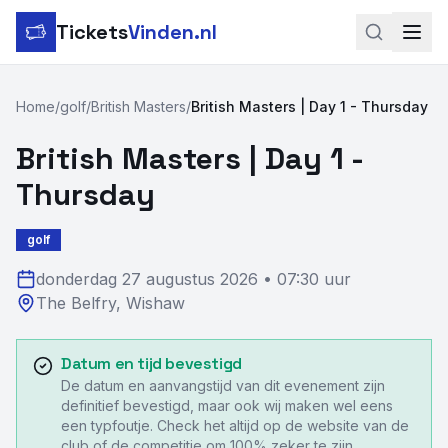
Tickets
Vinden.nl
Zoeken
Home
/
golf
/
British Masters
/
British Masters | Day 1 - Thursday
LinkedIn
British Masters | Day 1 -
Instagram
Thursday
Voetbal
golf
Formule 1
donderdag 27 augustus 2026
•
07:30 uur
The Belfry
,
Wishaw
Tennis
MotoGP
Datum en tijd bevestigd
De datum en aanvangstijd van dit evenement zijn
Rugby
definitief bevestigd, maar ook wij maken wel eens
een typfoutje. Check het altijd op de website van de
club of de competitie om 100% zeker te zijn.
Concerten