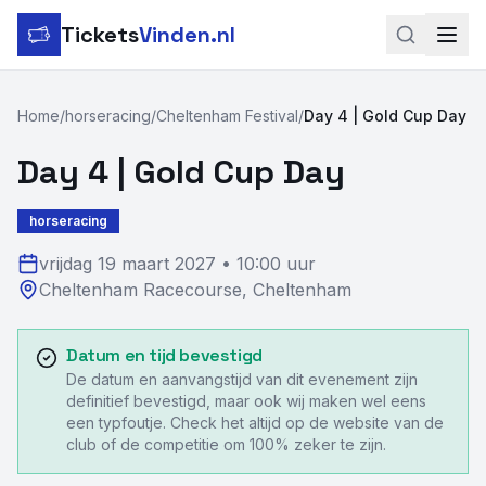
Tickets
Vinden.nl
Zoeken
Home
/
horseracing
/
Cheltenham Festival
/
Day 4 | Gold Cup Day
LinkedIn
Day 4 | Gold Cup Day
Instagram
horseracing
Voetbal
vrijdag 19 maart 2027
•
10:00 uur
Cheltenham Racecourse
,
Cheltenham
Formule 1
Tennis
Datum en tijd bevestigd
De datum en aanvangstijd van dit evenement zijn
MotoGP
definitief bevestigd, maar ook wij maken wel eens
een typfoutje. Check het altijd op de website van de
Rugby
club of de competitie om 100% zeker te zijn.
Concerten