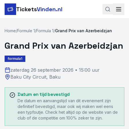
Tickets
Vinden.nl
Zoeken
Home
/
Formule 1
/
Formula 1
/
Grand Prix van Azerbeidzjan
LinkedIn
Grand Prix van Azerbeidzjan
Instagram
formula1
Voetbal
zaterdag 26 september 2026
•
15:00 uur
Baku City Circuit
,
Baku
Formule 1
Tennis
Datum en tijd bevestigd
De datum en aanvangstijd van dit evenement zijn
MotoGP
definitief bevestigd, maar ook wij maken wel eens
een typfoutje. Check het altijd op de website van de
Rugby
club of de competitie om 100% zeker te zijn.
Concerten