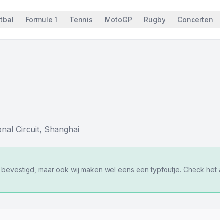
tbal
Formule 1
Tennis
MotoGP
Rugby
Concerten
nal Circuit
,
Shanghai
f bevestigd, maar ook wij maken wel eens een typfoutje. Check het