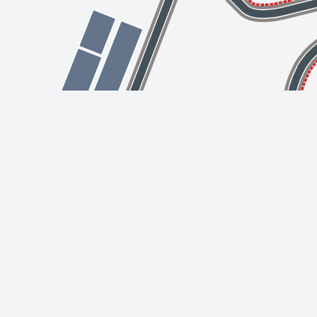
Upper
A
Upper
Lower
Upper
L