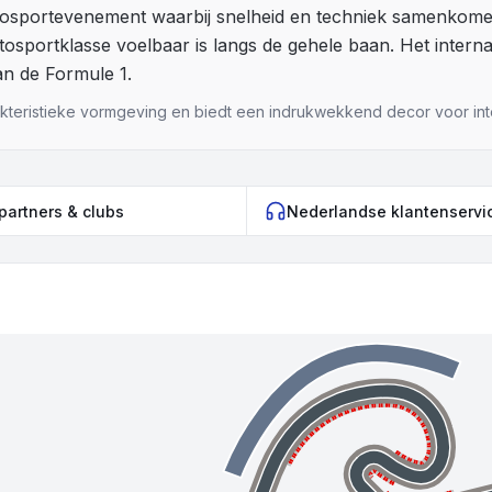
tosportevenement waarbij snelheid en techniek samenko
tosportklasse voelbaar is langs de gehele baan. Het inter
an de Formule 1.
rakteristieke vormgeving en biedt een indrukwekkend decor voor int
 partners & clubs
Nederlandse klantenservi
B