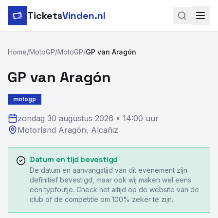
Tickets
Vinden.nl
Zoeken
Home
/
MotoGP
/
MotoGP
/
GP van Aragón
LinkedIn
GP van Aragón
Instagram
motogp
Voetbal
zondag 30 augustus 2026
•
14:00 uur
Motorland Aragón
,
Alcañiz
Formule 1
Tennis
Datum en tijd bevestigd
De datum en aanvangstijd van dit evenement zijn
MotoGP
definitief bevestigd, maar ook wij maken wel eens
een typfoutje. Check het altijd op de website van de
Rugby
club of de competitie om 100% zeker te zijn.
Concerten