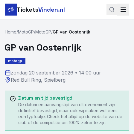
Tickets
Vinden.nl
Zoeken
Home
/
MotoGP
/
MotoGP
/
GP van Oostenrijk
LinkedIn
GP van Oostenrijk
Instagram
motogp
Voetbal
zondag 20 september 2026
•
14:00 uur
Red Bull Ring
,
Spielberg
Formule 1
Tennis
Datum en tijd bevestigd
De datum en aanvangstijd van dit evenement zijn
MotoGP
definitief bevestigd, maar ook wij maken wel eens
een typfoutje. Check het altijd op de website van de
Rugby
club of de competitie om 100% zeker te zijn.
Concerten