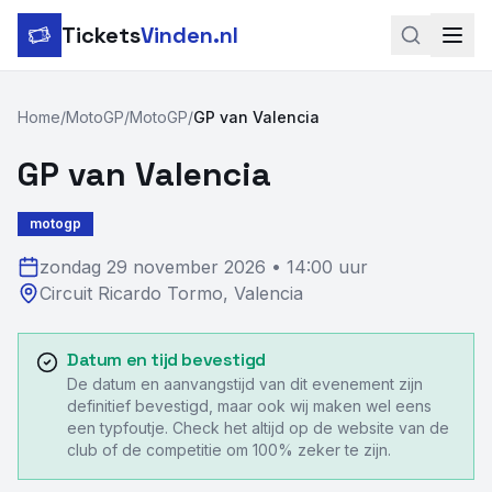
Tickets
Vinden.nl
Zoeken
Home
/
MotoGP
/
MotoGP
/
GP van Valencia
LinkedIn
GP van Valencia
Instagram
motogp
Voetbal
zondag 29 november 2026
•
14:00 uur
Circuit Ricardo Tormo
,
Valencia
Formule 1
Tennis
Datum en tijd bevestigd
De datum en aanvangstijd van dit evenement zijn
MotoGP
definitief bevestigd, maar ook wij maken wel eens
een typfoutje. Check het altijd op de website van de
Rugby
club of de competitie om 100% zeker te zijn.
Concerten