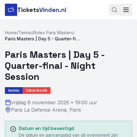
Tickets
Vinden.nl
Zoeken
Home
/
Tennis
/
Rolex Paris Masters
/
Paris Masters | Day 5 - Quarter-final - Night Session
LinkedIn
Paris Masters | Day 5 -
Instagram
Quarter-final - Night
Voetbal
Session
Formule 1
tennis
Uitverkocht
Tennis
vrijdag 6 november 2026
•
19:00 uur
Paris La Defense Arena
,
Paris
MotoGP
Rugby
Datum en tijd bevestigd
De datum en aanvangstijd van dit evenement zijn
Concerten