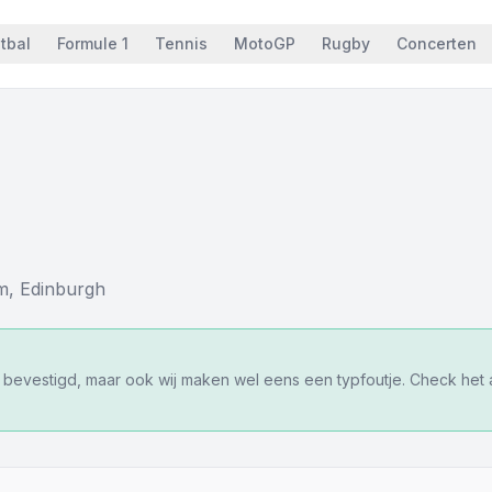
tbal
Formule 1
Tennis
MotoGP
Rugby
Concerten
m
,
Edinburgh
f bevestigd, maar ook wij maken wel eens een typfoutje. Check het