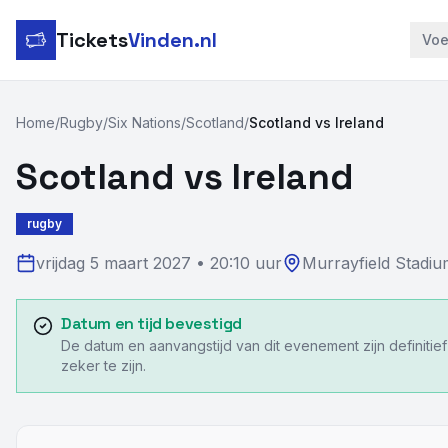
Tickets
Vinden.nl
Voe
Home
/
Rugby
/
Six Nations
/
Scotland
/
Scotland vs Ireland
Scotland vs Ireland
rugby
vrijdag 5 maart 2027
•
20:10 uur
Murrayfield Stadiu
Datum en tijd bevestigd
De datum en aanvangstijd van dit evenement zijn definitie
zeker te zijn.