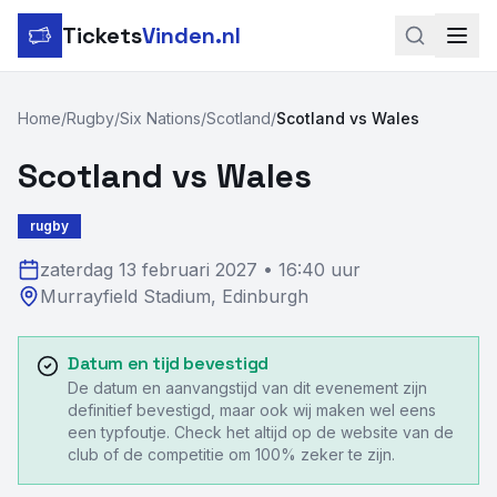
Tickets
Vinden.nl
Zoeken
Home
/
Rugby
/
Six Nations
/
Scotland
/
Scotland vs Wales
LinkedIn
Scotland vs Wales
Instagram
rugby
Voetbal
zaterdag 13 februari 2027
•
16:40 uur
Murrayfield Stadium
,
Edinburgh
Formule 1
Tennis
Datum en tijd bevestigd
De datum en aanvangstijd van dit evenement zijn
MotoGP
definitief bevestigd, maar ook wij maken wel eens
een typfoutje. Check het altijd op de website van de
Rugby
club of de competitie om 100% zeker te zijn.
Concerten